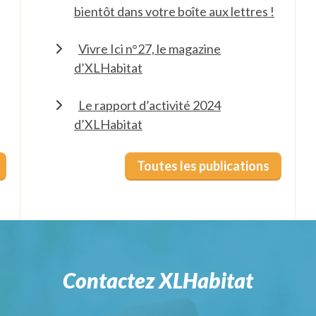
bientôt dans votre boîte aux lettres !
Vivre Ici n°27, le magazine
d’XLHabitat
Le rapport d’activité 2024
d’XLHabitat
Toutes les publications
Contactez XLHabitat