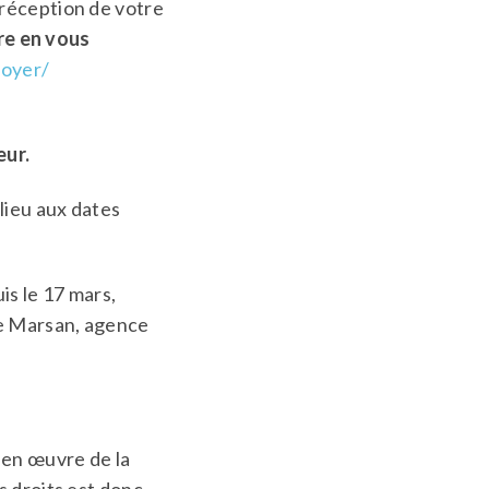
 réception de votre
re en vous
loyer/
eur.
 lieu aux dates
s le 17 mars,
de Marsan, agence
 en œuvre de la