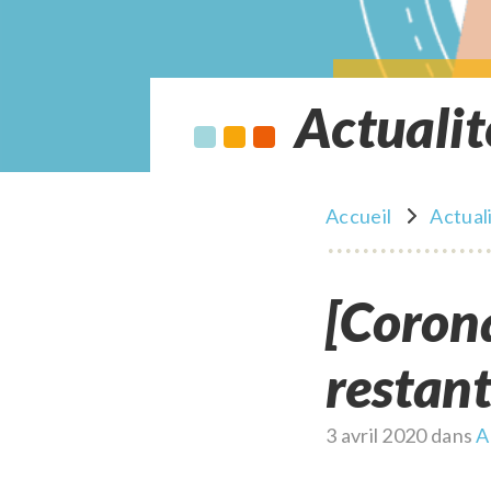
Actualit
Accueil
Actual
[Coronavirus] Payer votre loyer en
restant
Publié
3 avril 2020
dans
A
le