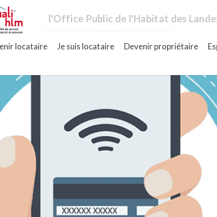
l'Office Public de l'Habitat des Lande
nir locataire
Je suis locataire
Devenir propriétaire
Es