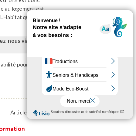
s droits est donc
ide au logement est
LHabitat qui la
tez-nous via
notre
bilité pour faire
Article suivant