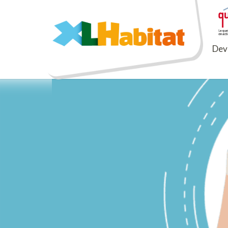
XLHabitat
Deve