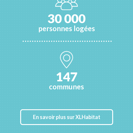
3
0
0
0
0
personnes logées
1
4
7
communes
En savoir plus sur XLHabitat