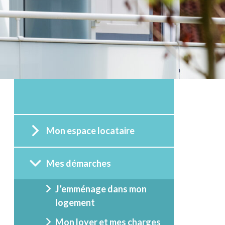
Mon espace locataire
Mes démarches
J’emménage dans mon
logement
Mon loyer et mes charges