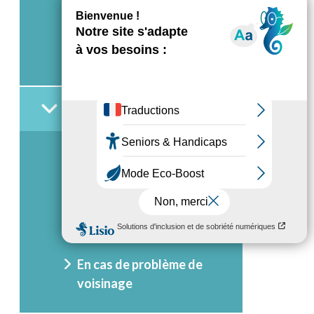
locataires : mes
représentants
Nous vivons ensemble !
Que faire…
En cas de problème
technique
En cas de sinistre ou dégât
En cas de difficulté
financière
En cas de problème de
voisinage