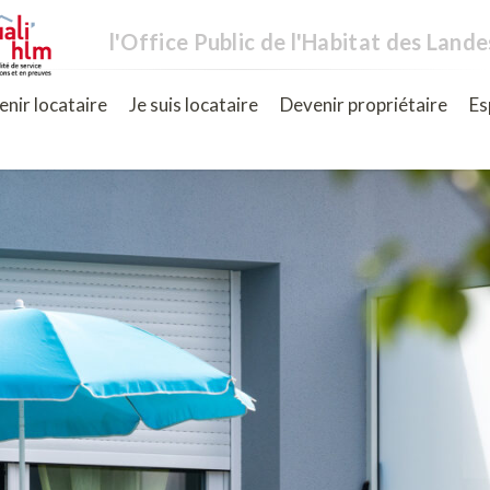
l'Office Public de l'Habitat des Lande
nir locataire
Je suis locataire
Devenir propriétaire
Es