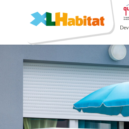
XLHabitat
Deve