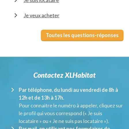
Je suis locataire
Je veux acheter
Toutes les questions-réponses
Contactez XLHabitat
Par téléphone, du lundi au vendredi de 8h à
12h et de 13h à 17h.
Pour connaitre le numéro à appeler, cliquez sur
le profil qui vous correspond (« Je suis
locataire » ou « Je ne suis pas locataire »).
Par mail, en utilisant nos formulaires de