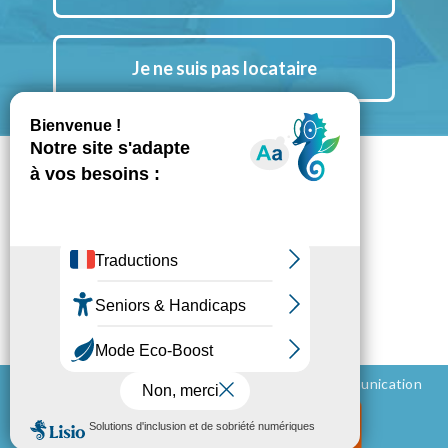
Je ne suis pas locataire
Suivez nous aussi sur Instagram
Notre chaine YouTube
Notre actu LinkedIn
Espace Presse
Mentions légales
Politique de confidentialité
Conception et réalisation - 2026 ©
BluePalm Communication
Mon espace locataire