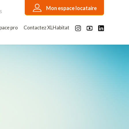
Mon espace locataire
s
pace pro
Contactez XLHabitat