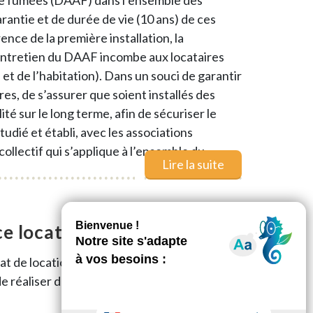
e fumées (DAAF) dans l’ensemble des
antie et de durée de vie (10 ans) de ces
nce de la première installation, la
’entretien du DAAF incombe aux locataires
et de l’habitation). Dans un souci de garantir
res, de s’assurer que soient installés des
é sur le long terme, afin de sécuriser le
udié et établi, avec les associations
ollectif qui s’applique à l’ensemble du
Lire la suite
e locataire !
rat de location XLHabitat, sans vous
 de réaliser de nombreuses démarches en