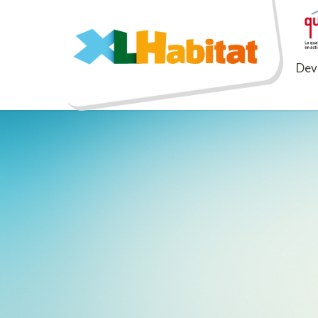
XLHabitat
Deve