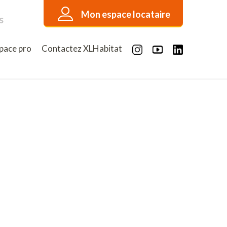
Mon espace locataire
s
pace pro
Contactez XLHabitat