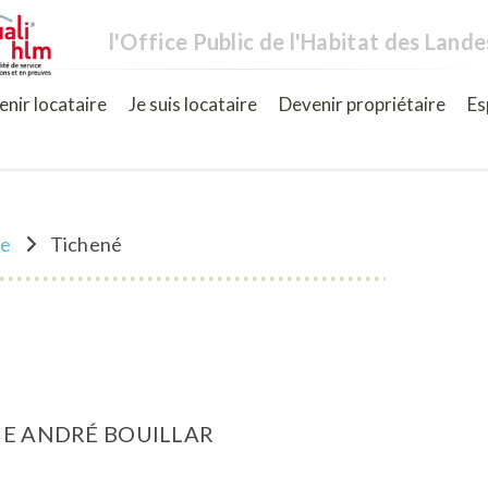
l'Office Public de l'Habitat des Lande
nir locataire
Je suis locataire
Devenir propriétaire
Es
ne
Tichené
UE ANDRÉ BOUILLAR