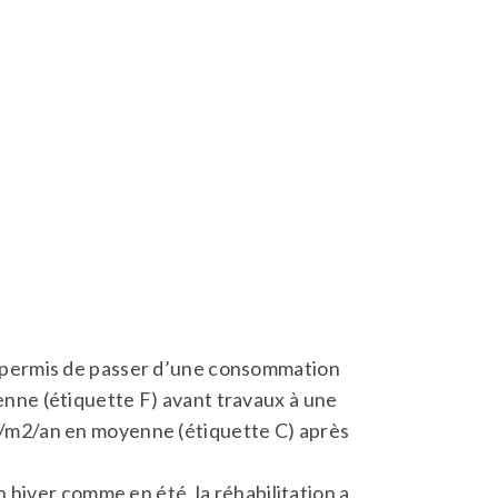
 permis de passer d’une consommation
ne (étiquette F) avant travaux à une
m2/an en moyenne (étiquette C) après
iver comme en été, la réhabilitation a