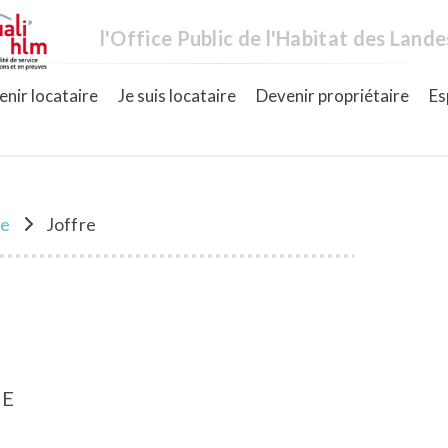
l'Office Public de l'Habitat des Lande
nir locataire
Je suis locataire
Devenir propriétaire
Es
ne
Joffre
RE