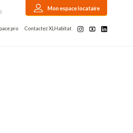
Mon espace locataire
s
pace pro
Contactez XLHabitat