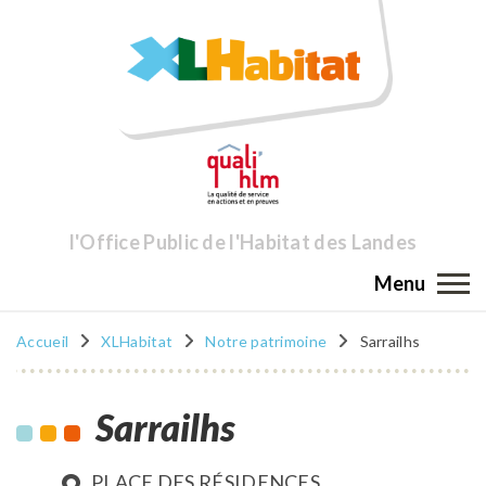
l'Office Public de l'Habitat des Landes
Menu
Accueil
XLHabitat
Notre patrimoine
Sarrailhs
Sarrailhs
PLACE DES RÉSIDENCES