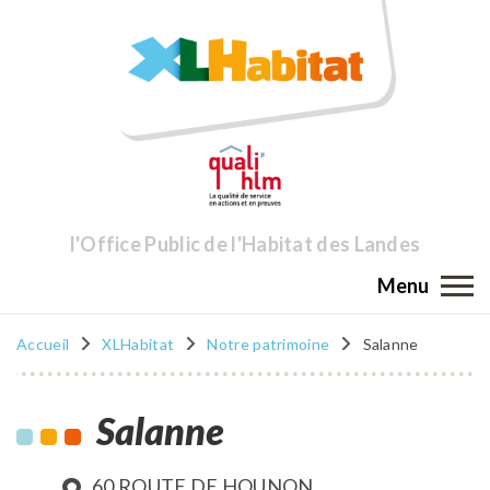
l'Office Public de l'Habitat des Landes
Menu
Accueil
XLHabitat
Notre patrimoine
Salanne
Salanne
60 ROUTE DE HOUNON