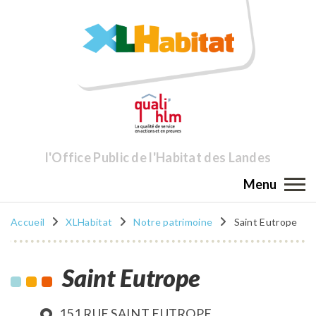
l'Office Public de l'Habitat des Landes
Menu
Accueil
XLHabitat
Notre patrimoine
Saint Eutrope
Saint Eutrope
151 RUE SAINT EUTROPE