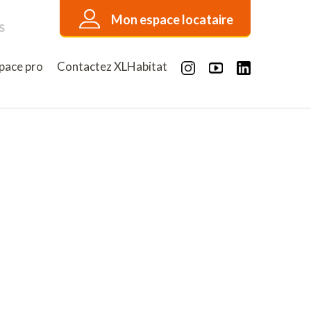
Mon espace locataire
s
pace pro
Contactez XLHabitat