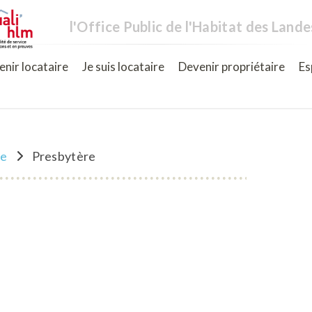
l'Office Public de l'Habitat des Lande
nir locataire
Je suis locataire
Devenir propriétaire
Es
ne
Presbytère