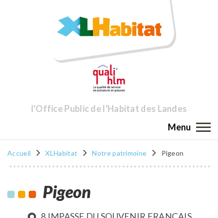
l'Office Public de l'Habitat des Landes
Menu
Accueil
XLHabitat
Notre patrimoine
Pigeon
Pigeon
8 IMPASSE DU SOUVENIR FRANÇAIS