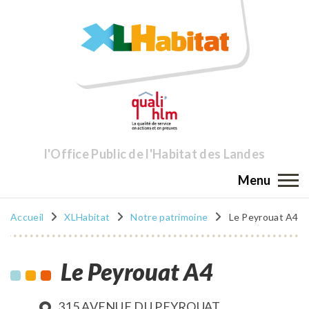
l'Office Public de l'Habitat des Landes
Menu
Accueil
XLHabitat
Notre patrimoine
Le Peyrouat A4
Le Peyrouat A4
315 AVENUE DU PEYROUAT