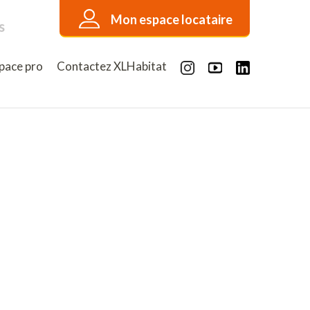
Mon espace locataire
s
pace pro
Contactez XLHabitat