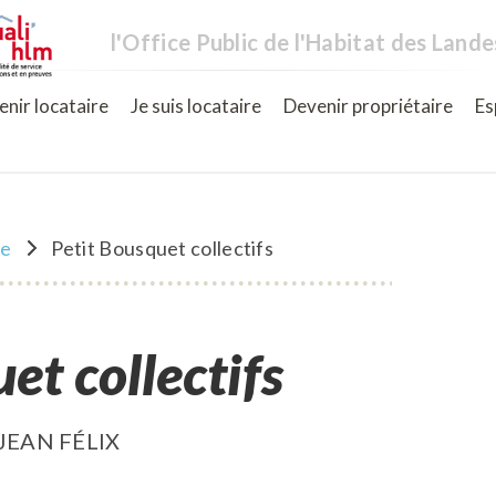
l'Office Public de l'Habitat des Lande
nir locataire
Je suis locataire
Devenir propriétaire
Es
ne
Petit Bousquet collectifs
et collectifs
JEAN FÉLIX