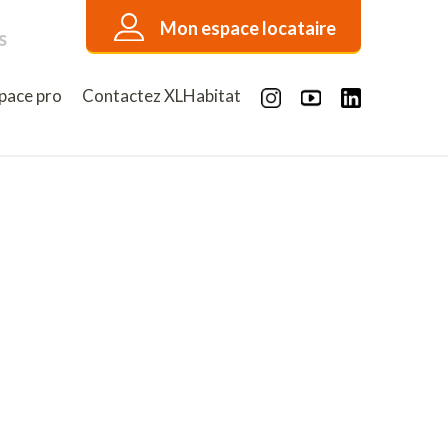
Mon espace locataire
s
pace pro
Contactez XLHabitat