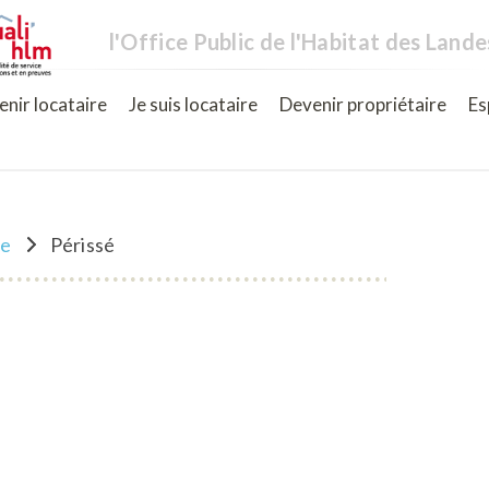
l'Office Public de l'Habitat des Lande
nir locataire
Je suis locataire
Devenir propriétaire
Es
ne
Périssé