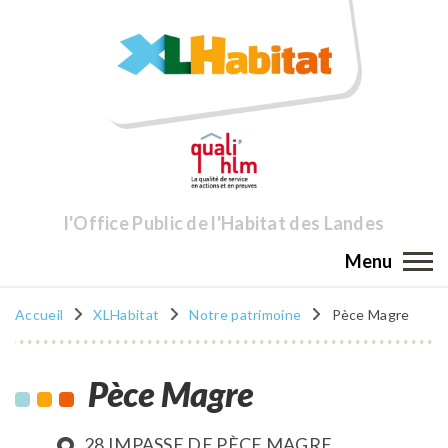
l'Office Public de l'Habitat des Landes
Menu
Accueil
XLHabitat
Notre patrimoine
Pèce Magre
Pèce Magre
28 IMPASSE DE PÈCE MAGRE