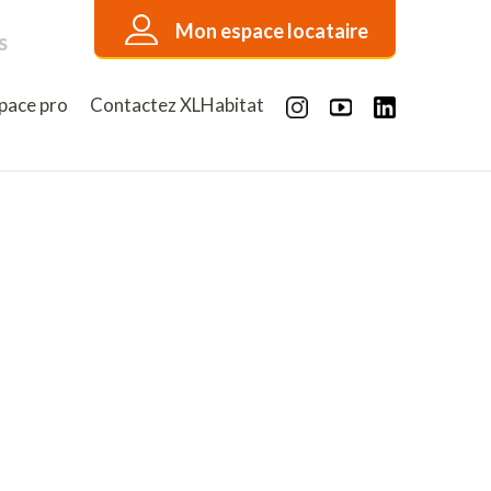
Mon espace locataire
s
pace pro
Contactez XLHabitat