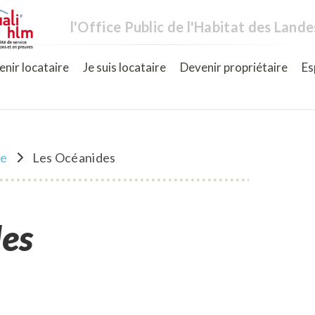
l'Office Public de l'Habitat des Lande
nir locataire
Je suis locataire
Devenir propriétaire
Es
ne
Les Océanides
des