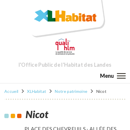
l'Office Public de l'Habitat des Landes
Menu
Accueil
XLHabitat
Notre patrimoine
Nicot
Nicot
PLACE DES CHEVREUILS - ALLÉE DES