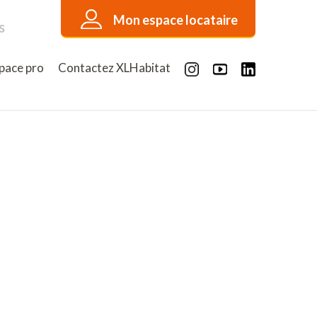
Mon espace locataire
s
pace pro
Contactez XLHabitat