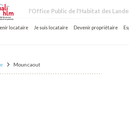
l'Office Public de l'Habitat des Lande
nir locataire
Je suis locataire
Devenir propriétaire
Es
ne
Mouncaout