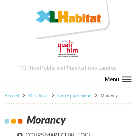
l'Office Public de l'Habitat des Landes
Menu
Accueil
XLHabitat
Notre patrimoine
Morancy
Morancy
COURS MARECHAL FOCH