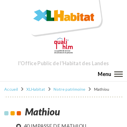
l'Office Public de l'Habitat des Landes
Menu
Accueil
XLHabitat
Notre patrimoine
Mathiou
Mathiou
40 IMPASSE DE MATHIOU