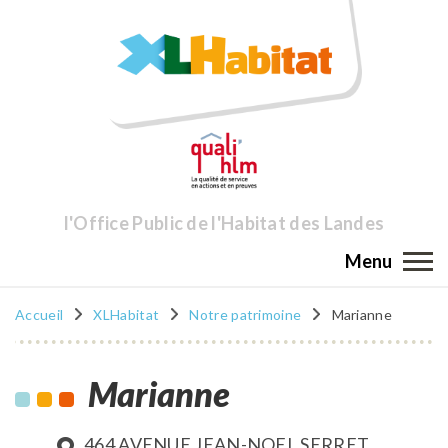
l'Office Public de l'Habitat des Landes
Menu
Accueil
XLHabitat
Notre patrimoine
Marianne
Marianne
464 AVENUE JEAN-NOEL SERRET