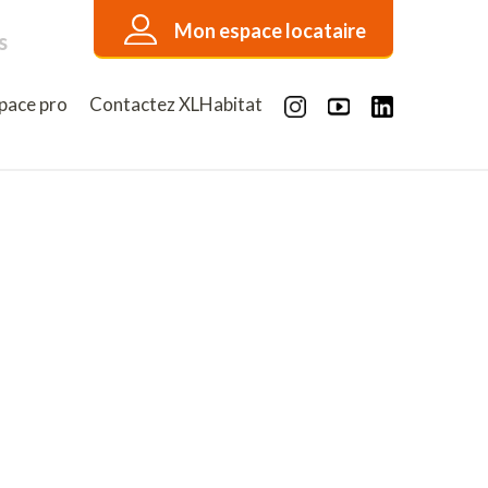
Mon espace locataire
s
pace pro
Contactez XLHabitat