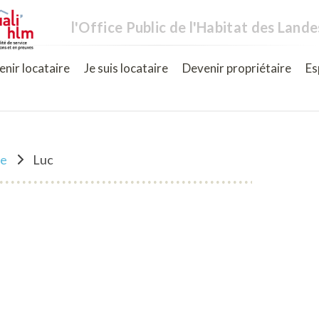
l'Office Public de l'Habitat des Lande
nir locataire
Je suis locataire
Devenir propriétaire
Es
ne
Luc