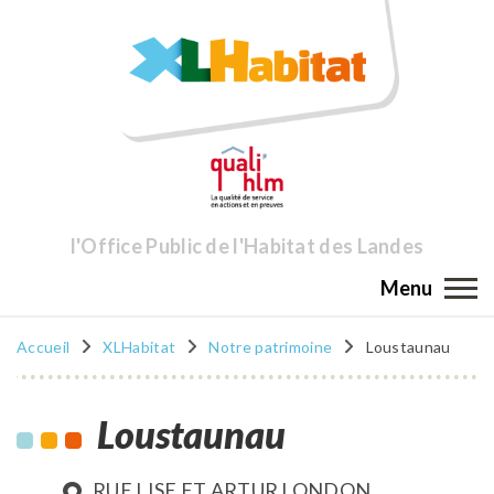
l'Office Public de l'Habitat des Landes
Menu
Accueil
XLHabitat
Notre patrimoine
Loustaunau
Loustaunau
RUE LISE ET ARTUR LONDON