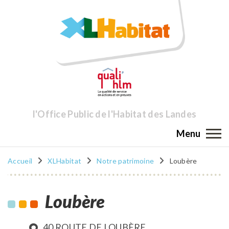
l'Office Public de l'Habitat des Landes
Menu
Accueil
XLHabitat
Notre patrimoine
Loubère
Loubère
40 ROUTE DE LOUBÈRE