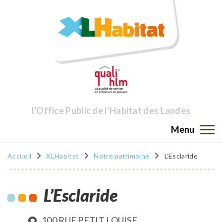
l'Office Public de l'Habitat des Landes
Menu
Accueil
XLHabitat
Notre patrimoine
L’Esclaride
L’Esclaride
100 RUE PETIT LOUISE