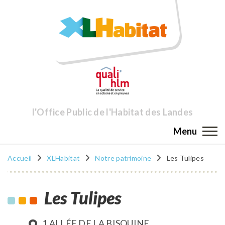
l'Office Public de l'Habitat des Landes
Menu
Accueil
XLHabitat
Notre patrimoine
Les Tulipes
Les Tulipes
1 ALLÉE DE LA BISQUINE