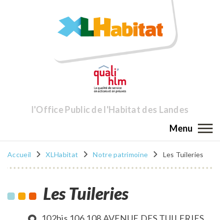
l'Office Public de l'Habitat des Landes
Menu
Accueil
XLHabitat
Notre patrimoine
Les Tuileries
Les Tuileries
102bis 106 108 AVENUE DES TUILERIES