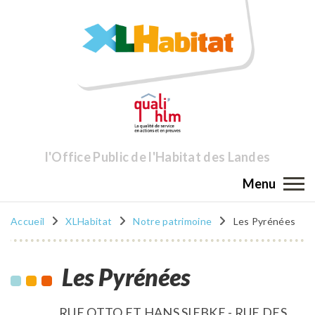
l'Office Public de l'Habitat des Landes
Menu
Accueil
XLHabitat
Notre patrimoine
Les Pyrénées
Les Pyrénées
RUE OTTO ET HANS SIEBKE - RUE DES