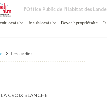
l'Office Public de l'Habitat des Lande
nir locataire
Je suis locataire
Devenir propriétaire
Es
ne
Les Jardins
E LA CROIX BLANCHE