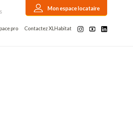
Mon espace locataire
s
pace pro
Contactez XLHabitat