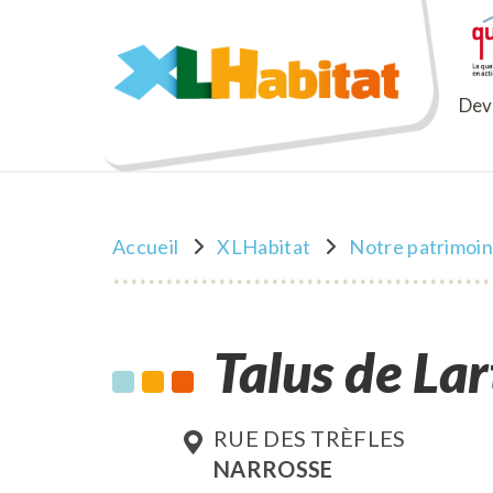
XLHabitat
Deve
Accueil
XLHabitat
Notre patrimoi
Talus de La
RUE DES TRÈFLES
NARROSSE