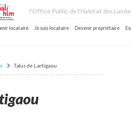
l'Office Public de l'Habitat des Lande
nir locataire
Je suis locataire
Devenir propriétaire
Es
ne
Talus de Lartigaou
rtigaou