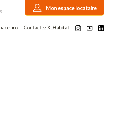
Mon espace locataire
s
pace pro
Contactez XLHabitat