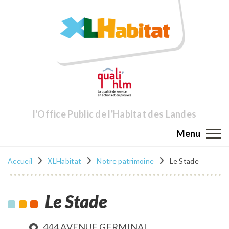
l'Office Public de l'Habitat des Landes
Menu
Accueil
XLHabitat
Notre patrimoine
Le Stade
Le Stade
444 AVENUE GERMINAL