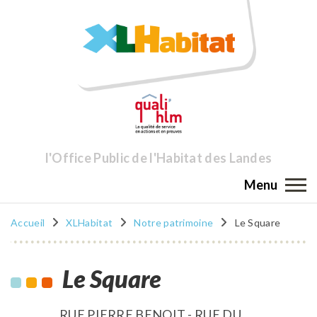
l'Office Public de l'Habitat des Landes
Menu
Accueil
XLHabitat
Notre patrimoine
Le Square
Le Square
RUE PIERRE BENOIT - RUE DU