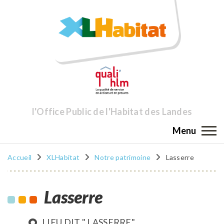
l'Office Public de l'Habitat des Landes
Menu
Accueil
XLHabitat
Notre patrimoine
Lasserre
Lasserre
LIEU DIT " LASSERRE"