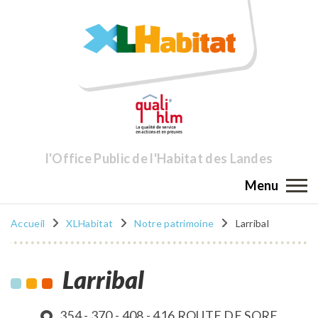
l'Office Public de l'Habitat des Landes
Menu
Accueil
XLHabitat
Notre patrimoine
Larribal
Larribal
354 - 370 - 408 - 416 ROUTE DE SORE