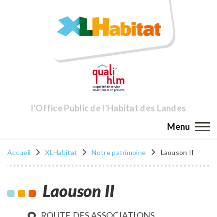
l'Office Public de l'Habitat des Landes
Menu
Accueil
XLHabitat
Notre patrimoine
Laouson II
Laouson II
ROUTE DES ASSOCIATIONS