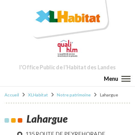
l'Office Public de l'Habitat des Landes
Menu
Accueil
XLHabitat
Notre patrimoine
Lahargue
Lahargue
135 ROUTE DE PEYREHORADE