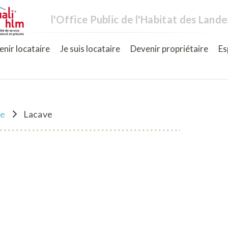
l'Office Public de l'Habitat des Lande
nir locataire
Je suis locataire
Devenir propriétaire
Es
ne
Lacave