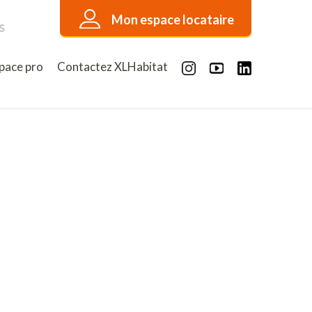
Mon espace locataire
s
pace pro
Contactez XLHabitat