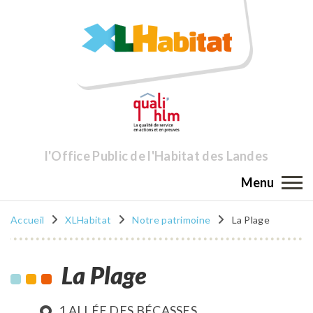
l'Office Public de l'Habitat des Landes
Menu
Accueil
XLHabitat
Notre patrimoine
La Plage
La Plage
1 ALLÉE DES BÉCASSES