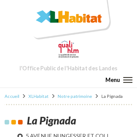
l'Office Public de l'Habitat des Landes
Menu
Accueil
XLHabitat
Notre patrimoine
La Pignada
La Pignada
5 AVENUE NUNGESSER ET COLI