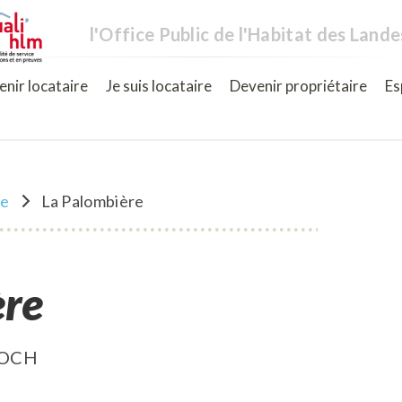
l'Office Public de l'Habitat des Lande
nir locataire
Je suis locataire
Devenir propriétaire
Es
ne
La Palombière
ère
FOCH