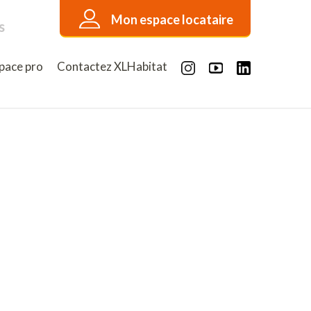
Mon espace locataire
s
pace pro
Contactez XLHabitat