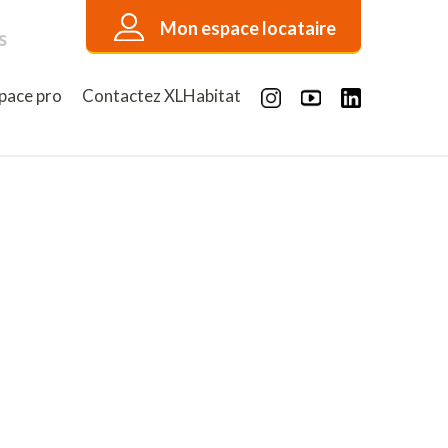
Mon espace locataire
s
pace pro
Contactez XLHabitat