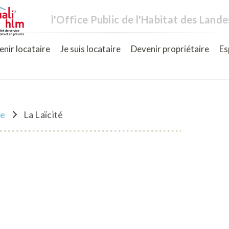
l'Office Public de l'Habitat des Lande
nir locataire
Je suis locataire
Devenir propriétaire
Es
ne
La Laïcité