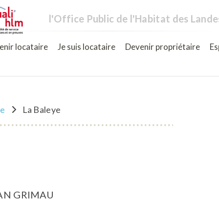
l'Office Public de l'Habitat des Lande
nir locataire
Je suis locataire
Devenir propriétaire
Es
ne
La Baleye
IAN GRIMAU