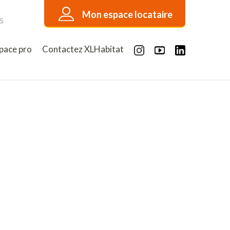
Mon espace locataire
s
pace pro
Contactez XLHabitat