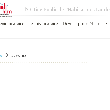
l'Office Public de l'Habitat des Lande
nir locataire
Je suis locataire
Devenir propriétaire
Es
ne
Juvénia