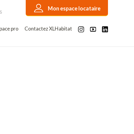
Mon espace locataire
s
pace pro
Contactez XLHabitat