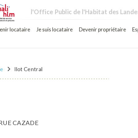
l'Office Public de l'Habitat des Lande
nir locataire
Je suis locataire
Devenir propriétaire
Es
ne
Ilot Central
 RUE CAZADE