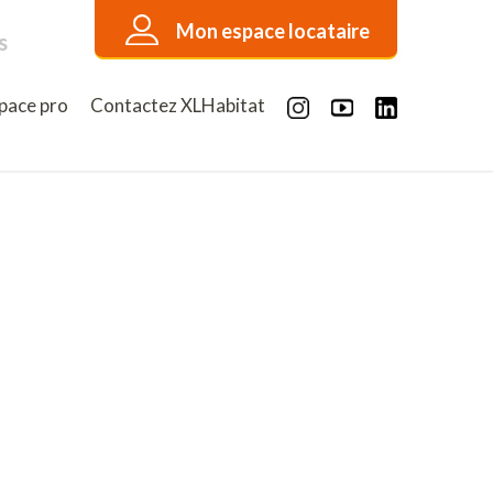
Mon espace locataire
s
pace pro
Contactez XLHabitat