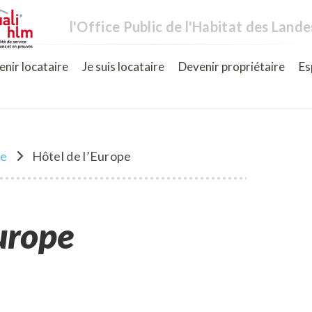
l'Office Public de l'Habitat des Lande
nir locataire
Je suis locataire
Devenir propriétaire
Es
ne
Hôtel de l’Europe
Europe