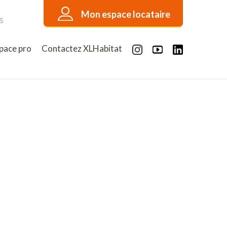
Mon espace locataire
s
pace pro
Contactez XLHabitat