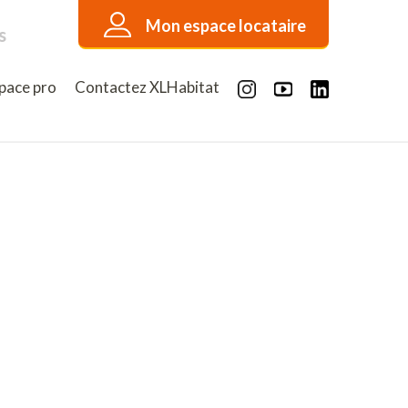
Mon espace locataire
s
pace pro
Contactez XLHabitat