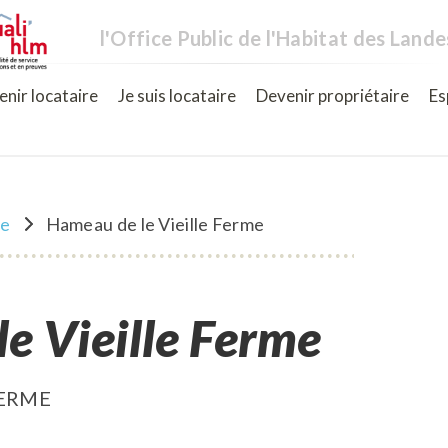
l'Office Public de l'Habitat des Lande
nir locataire
Je suis locataire
Devenir propriétaire
Es
ne
Hameau de le Vieille Ferme
e Vieille Ferme
FERME