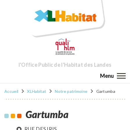
l'Office Public de l'Habitat des Landes
Menu
Accueil
XLHabitat
Notre patrimoine
Gartumba
Gartumba
RUE DES IRIS