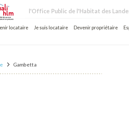
l'Office Public de l'Habitat des Lande
nir locataire
Je suis locataire
Devenir propriétaire
Es
ne
Gambetta