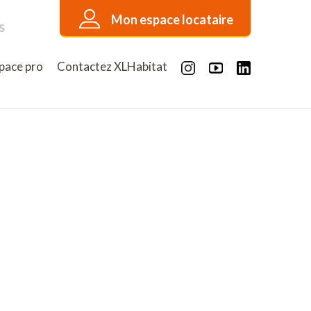
Mon espace locataire
s
pace pro
Contactez XLHabitat